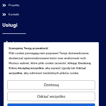
Projekty
Kontakt
Usługi
Projekty konstrukcji
Szanujemy Twoją prywatność
Ekspertyzy
Pliki cookie pomagają nam poprawić Twoje doświadczenia,
dostarczać spersonalizowane treści oraz analizować ruch.
Optymalizacje
Możesz wybrać, które pliki cookie zezwolić, klikając
Dostosuj
.
Kliknij
Akceptuj wszystkie
, aby wyrazić zgodę lub
Odrzuć
Nadzory autorskie
wszystkie
, aby odmówić nieistotnych plików cookie.
Przeglądy budowlane
Dostosuj
Kierowanie budową
Odrzuć wszystko