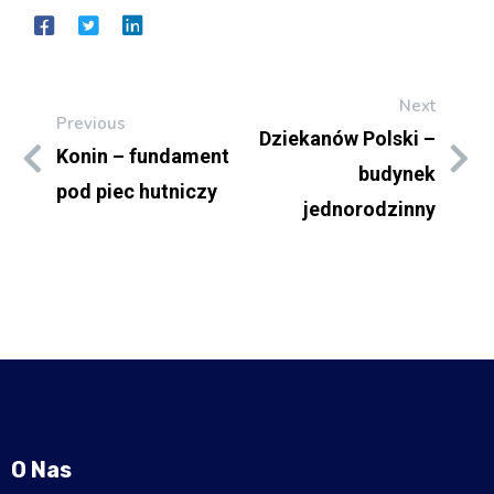
Next
Previous
Dziekanów Polski –
Konin – fundament
budynek
pod piec hutniczy
jednorodzinny
O Nas