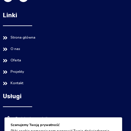
Linki
Strona główna
O nas
Oferta
Projekty
Kontakt
Usługi
Projekty konstrukcji
Szanujemy Twoją prywatność
Ekspertyzy